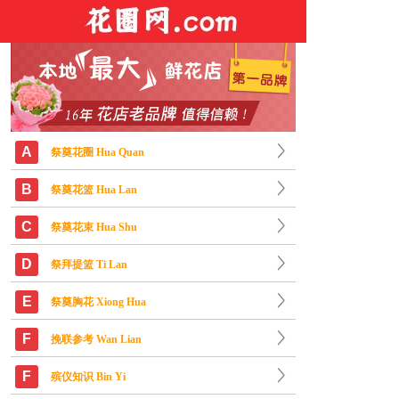
A
祭奠花圈 Hua Quan
B
祭奠花篮 Hua Lan
C
祭奠花束 Hua Shu
D
祭拜提篮 Ti Lan
E
祭奠胸花 Xiong Hua
F
挽联参考 Wan Lian
F
殡仪知识 Bin Yi